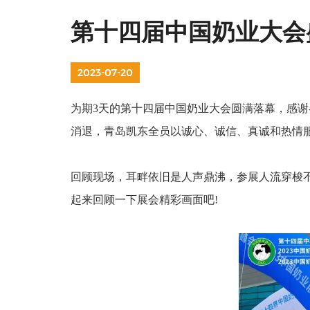
第十四届中国奶业大会
2023-07-20
为期
3
天的
第十四届中国奶业大会
圆满落幕
，感谢
消退，
青岛凯东
全员以诚心、诚信、真诚和热情
回顾现场，耳畔依旧是人声鼎沸，参展人流穿梭
起来回顾一下展会精彩画面吧
!