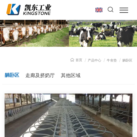
首页
产品中心
牛舍垫
躺卧区
躺卧区
走廊及挤奶厅
其他区域